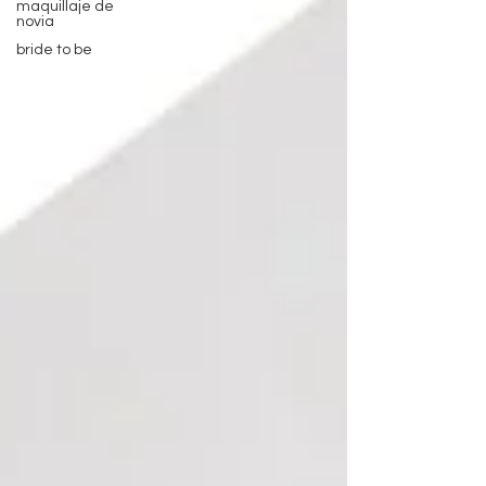
maquillaje de
novia
bride to be